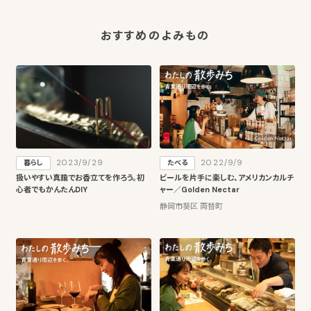
おすすめのよみもの
2023/9/29
2022/9/9
暮らし
たべる
扱いやすい真鍮でお香立てを作ろう。初
ビールを片手に楽しむ、アメリカンカルチ
心者でもかんたんDIY
ャー／Golden Nectar
静岡市葵区 両替町