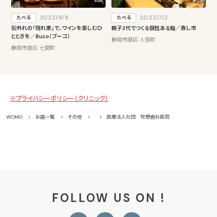
2022/9/8
2022/7/2
たべる
たべる
街外れの「隠れ家」で、ワインを楽しむひ
親子2代でつくる個性ある鮨／寿し市
とときを／Buco（ブーコ）
静岡市葵区 人宿町
静岡市葵区 七間町
※プライバシーポリシー（クリニック）
WOMO
お店一覧
その他
医療法人社団 牧野歯科医院
FOLLOW US ON !