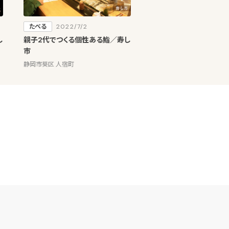
たべる
2022/7/2
し
親子2代でつくる個性ある鮨／寿し
市
静岡市葵区 人宿町