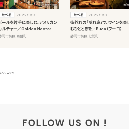
たべる
2022/9/9
たべる
2022/9/8
ビールを片手に楽しむ、アメリカン
街外れの「隠れ家」で、ワインを楽
カルチャー／Golden Nectar
むひとときを／Buco（ブーコ）
静岡市葵区 両替町
静岡市葵区 七間町
科クリニック
FOLLOW US ON !