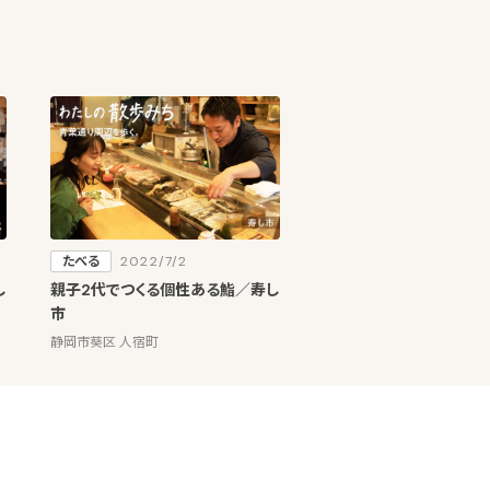
たべる
2022/7/2
し
親子2代でつくる個性ある鮨／寿し
市
静岡市葵区 人宿町