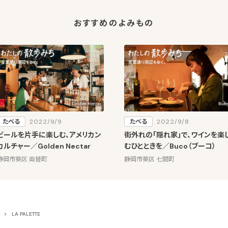
おすすめのよみもの
たべる
2022/9/9
たべる
2022/9/8
ビールを片手に楽しむ、アメリカン
街外れの「隠れ家」で、ワインを楽
カルチャー／Golden Nectar
むひとときを／Buco（ブーコ）
静岡市葵区 両替町
静岡市葵区 七間町
LA PALETTE