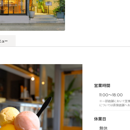
ニュー
営業時間
11:00～18:00
※一部店舗において営業
については直接店舗へお
休業日
無休