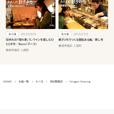
2022/9/8
2022/7/2
たべる
たべる
街外れの「隠れ家」で、ワインを楽しむひ
親子2代でつくる個性ある鮨／寿し市
とときを／Buco（ブーコ）
静岡市葵区 人宿町
静岡市葵区 七間町
WOMO
お店一覧
たべる
浜松駅周辺
Octagon Brewing