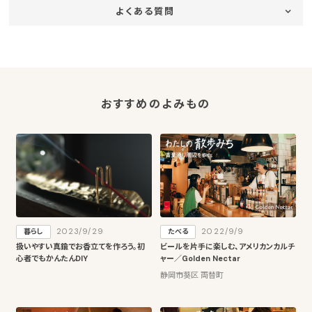
よくある質問
おすすめのよみもの
2023/9/29
2022/9/9
暮らし
たべる
扱いやすい真鍮でお香立てを作ろう。初
ビールを片手に楽しむ、アメリカンカルチ
心者でもかんたんDIY
ャー／Golden Nectar
静岡市葵区 両替町