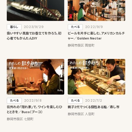
2023/9/29
2022/9/9
暮らし
たべる
扱いやすい真鍮でお香立てを作ろう。初
ビールを片手に楽しむ、アメリカンカルチ
心者でもかんたんDIY
ャー／Golden Nectar
静岡市葵区 両替町
2022/9/8
2022/7/2
たべる
たべる
街外れの「隠れ家」で、ワインを楽しむひ
親子2代でつくる個性ある鮨／寿し市
とときを／Buco（ブーコ）
静岡市葵区 人宿町
静岡市葵区 七間町