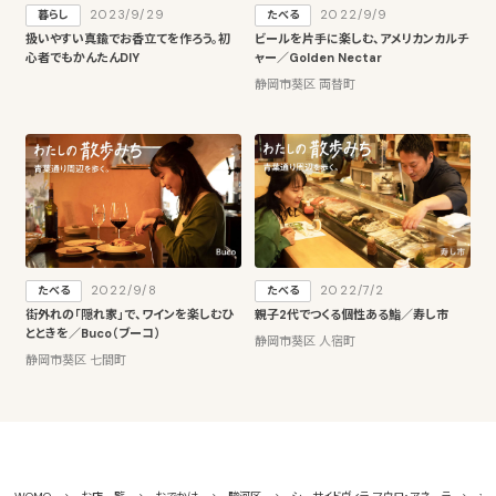
2023/9/29
2022/9/9
暮らし
たべる
扱いやすい真鍮でお香立てを作ろう。初
ビールを片手に楽しむ、アメリカンカルチ
心者でもかんたんDIY
ャー／Golden Nectar
静岡市葵区 両替町
2022/9/8
2022/7/2
たべる
たべる
街外れの「隠れ家」で、ワインを楽しむひ
親子2代でつくる個性ある鮨／寿し市
とときを／Buco（ブーコ）
静岡市葵区 人宿町
静岡市葵区 七間町