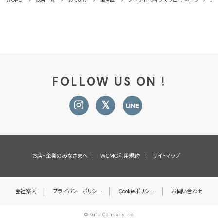
WOMO
お店一覧
おでかけ
駿河区
シーサイドヴィラ マウロ・アネーラ
メ
FOLLOW US ON !
お店・企業のみなさまへ
WOMO利用規約
サイトマップ
会社案内
プライバシーポリシー
Cookieポリシー
お問い合わせ
© Kufu Company Inc.