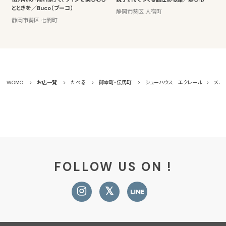
とときを／Buco（ブーコ）
静岡市葵区 人宿町
静岡市葵区 七間町
WOMO
お店一覧
たべる
御幸町・伝馬町
シューハウス エクレール
メニ
FOLLOW US ON !