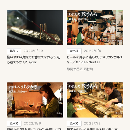
2023/9/29
2022/9/9
暮らし
たべる
扱いやすい真鍮でお香立てを作ろう。初
ビールを片手に楽しむ、アメリカンカルチ
心者でもかんたんDIY
ャー／Golden Nectar
静岡市葵区 両替町
2022/9/8
2022/7/2
たべる
たべる
街外れの「隠れ家」で、ワインを楽しむひ
親子2代でつくる個性ある鮨／寿し市