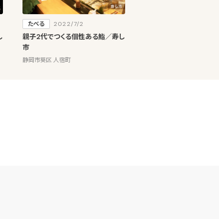
たべる
2022/7/2
し
親子2代でつくる個性ある鮨／寿し
市
静岡市葵区 人宿町