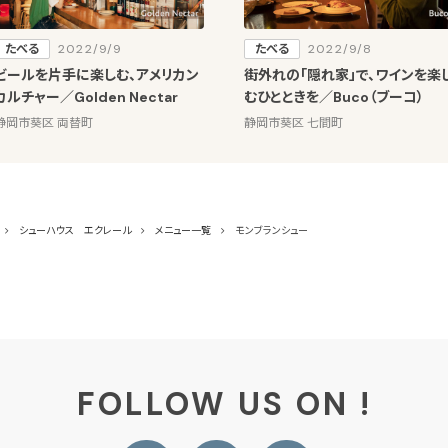
たべる
2022/9/9
たべる
2022/9/8
ビールを片手に楽しむ、アメリカン
街外れの「隠れ家」で、ワインを楽
カルチャー／Golden Nectar
むひとときを／Buco（ブーコ）
静岡市葵区 両替町
静岡市葵区 七間町
シューハウス エクレール
メニュー一覧
モンブランシュー
FOLLOW US ON !