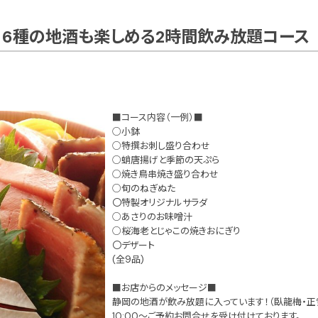
！6種の地酒も楽しめる2時間飲み放題コース
■コース内容（一例）■
○小鉢
○特撰お刺し盛り合わせ
○蛸唐揚げと季節の天ぷら
○焼き鳥串焼き盛り合わせ
○旬のねぎぬた
〇特製オリジナルサラダ
○あさりのお味噌汁
○桜海老とじゃこの焼きおにぎり
〇デザート
(全9品)
■お店からのメッセージ■
静岡の地酒が飲み放題に入っています！（臥龍梅・正
10:00～ご予約お問合せを受け付けております。