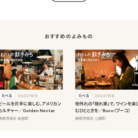
おすすめのよみもの
たべる
2022/9/9
たべる
2022/9/8
ビールを片手に楽しむ、アメリカン
街外れの「隠れ家」で、ワインを楽
カルチャー／Golden Nectar
むひとときを／Buco（ブーコ）
静岡市葵区 両替町
静岡市葵区 七間町