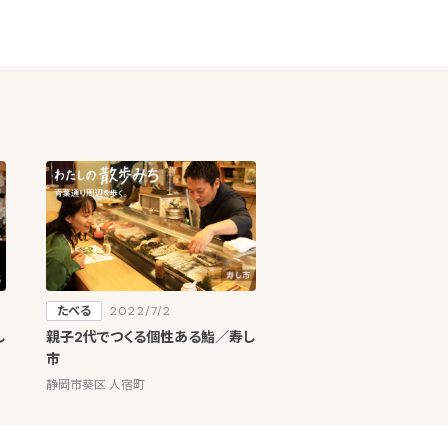
たべる
2022/7/2
し
親子2代でつくる個性ある鮨／寿し
市
静岡市葵区 人宿町