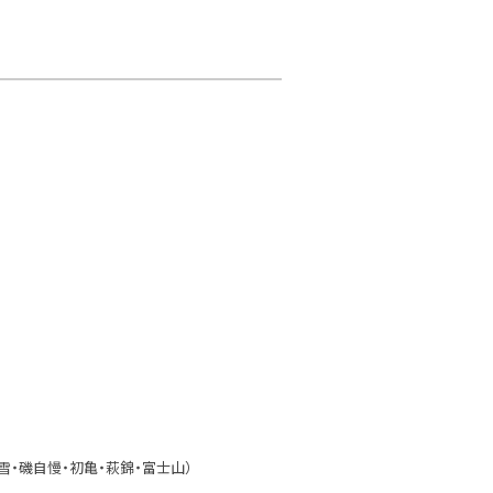
雪・磯自慢・初亀・萩錦・富士山）