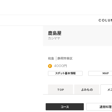
COLU
鹿島屋
カシマヤ
和食
静岡市葵区
4000円
スポット基本情報
MAP
TOP
よみもの
メ
コース
通常料理