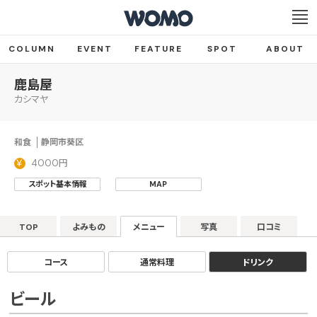
COLUMN
EVENT
FEATURE
SPOT
ABOUT
鹿島屋
カシマヤ
和食
静岡市葵区
4000円
スポット基本情報
MAP
TOP
よみもの
メニュー
写真
口コミ
コース
通常料理
ドリンク
ビール