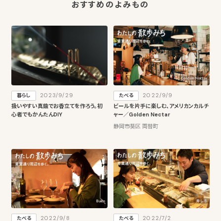
おすすめのよみもの
2023/9/29
2022/9/9
暮らし
たべる
扱いやすい真鍮でお香立てを作ろう。初
ビールを片手に楽しむ、アメリカンカルチ
心者でもかんたんDIY
ャー／Golden Nectar
静岡市葵区 両替町
2022/9/8
2022/7/2
たべる
たべる