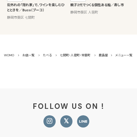
街外れの「隠れ家」で、ワインを楽しむひ
親子2代でつくる個性ある鮨／寿し市
とときを／Buco（ブーコ）
静岡市葵区 人宿町
静岡市葵区 七間町
WOMO
お店一覧
たべる
七間町・人宿町・常磐町
鹿島屋
メニュー一覧
FOLLOW US ON !