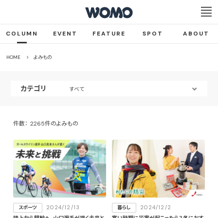
COLUMN
EVENT
FEATURE
SPOT
ABOUT
HOME
よみもの
カテゴリ
すべて
件数：
2265件のよみもの
2024/12/13
2024/12/2
スポーツ
暮らし
陸上から競輪へ。山口選手が描く未来と
寒い時期に災害が起こったら？冬におす