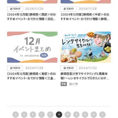
2024/11/28
2024/11/28
おでかけ
おでかけ
【2024年12月版】静岡県＜西部＞のお
【2024年12月版】静岡県＜中部＞のお
すすめイベント・おでかけ情報＜浜松
すすめイベント・おでかけ情報＜静岡
市・磐田市＞
市・焼津市・牧之原市・川根本町ほか＞
2024/11/28
2024/11/22
おでかけ
おでかけ
【2024年12月版】静岡県＜東部＞のお
静岡県菊川市でサイクリングと農業体
すすめイベント・おでかけ情報＜三島
験！〜レンタサイクルで行きたいおすす
市・沼津市・富士市・富士宮市・伊東市・
めおでかけ＆ランチスポット〜
PR
菊川市
下田市・東伊豆町・南伊豆町＞
5
6
7
8
9
10
11
12
13