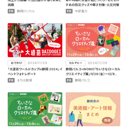
挑戦
すめの防災グッズや寒さ対策・火災対策
PR
静岡けいりん
PR
中部電力
2024/11/29
2024/11/28
おでかけ
カルチャー
「大道芸ワールドカップin静岡 2024」イ
静岡パルコ×WOMO「ちいさなローカル
ベントフォトレポート
クリエイティブ展」11/29（金）〜12/8
（日）開催！〜part.2〜
PR
まちは劇場
PR
静岡パルコ