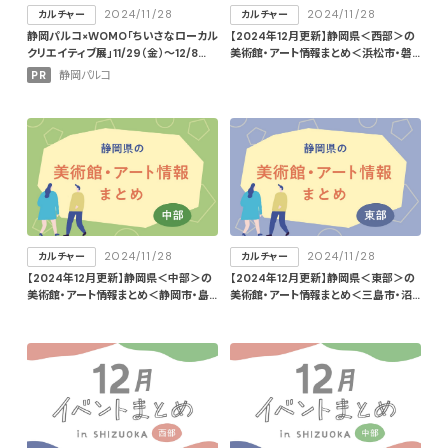
2024/11/28
2024/11/28
カルチャー
カルチャー
静岡パルコ×WOMO「ちいさなローカル
【2024年12月更新】静岡県＜西部＞の
クリエイティブ展」11/29（金）〜12/8
美術館・アート情報まとめ＜浜松市・磐
（日）開催！〜part.1〜
田市＞
PR
静岡パルコ
2024/11/28
2024/11/28
カルチャー
カルチャー
【2024年12月更新】静岡県＜中部＞の
【2024年12月更新】静岡県＜東部＞の
美術館・アート情報まとめ＜静岡市・島
美術館・アート情報まとめ＜三島市・沼
田市＞
津市・熱海市・富士市・富士宮市・長泉
町・西伊豆町＞