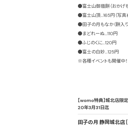
●富士山御蔭餅（おかげもち
●富士山頂…165円（写真
●田子の月もなか（餅入り）
●まどれーぬ…110円
●ふじのくに…120円
●富士の白妙…125円
※各種イベントも開催中！
【womo特典】城北店限
20年3月31日迄
田子の月 静岡城北店［