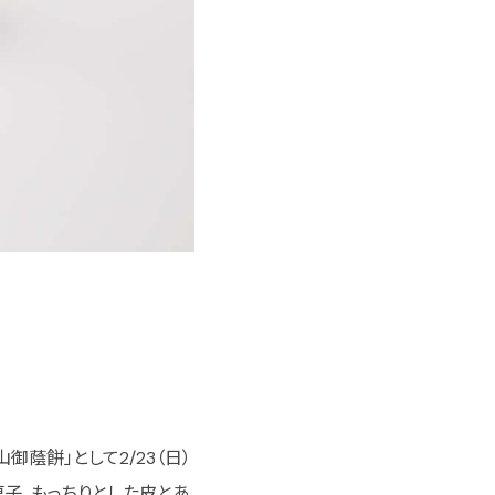
蔭餅」として2/23（日）
子。もっちりとした皮とあ