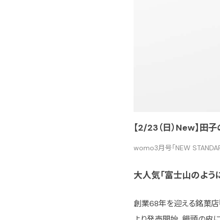
【2/23（日）New】
womo3月号「NEW STAND
大人気「富士山のよう
創業68年を迎える銘菓店『
より発売開始。饅頭の皮