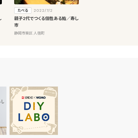
たべる
2022/7/2
し
親子2代でつくる個性ある鮨／寿し
市
静岡市葵区 人宿町