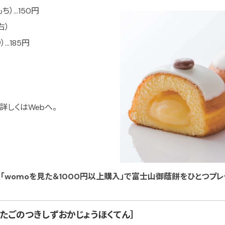
）…150円
右）
…185円
詳しくはWebへ。
定「womoを見た＆1000円以上購入」で富士山御蔭餅をひとつプレ
たごのつきしずおかじょうほくてん］