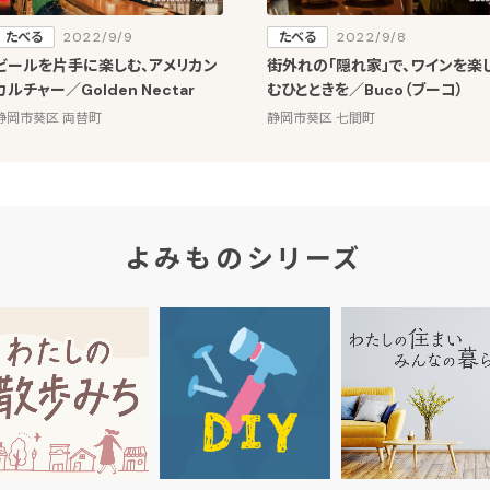
たべる
2022/9/9
たべる
2022/9/8
ビールを片手に楽しむ、アメリカン
街外れの「隠れ家」で、ワインを楽
カルチャー／Golden Nectar
むひとときを／Buco（ブーコ）
静岡市葵区 両替町
静岡市葵区 七間町
よみものシリーズ