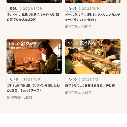
2023/9/29
2022/9/9
暮らし
たべる
扱いやすい真鍮でお香立てを作ろう。初
ビールを片手に楽しむ、アメリカンカルチ
心者でもかんたんDIY
ャー／Golden Nectar
静岡市葵区 両替町
2022/9/8
2022/7/2
たべる
たべる
街外れの「隠れ家」で、ワインを楽しむひ
親子2代でつくる個性ある鮨／寿し市
とときを／Buco（ブーコ）
静岡市葵区 人宿町
静岡市葵区 七間町