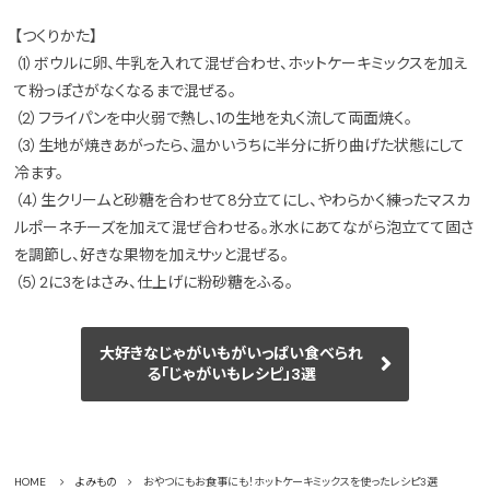
【つくりかた】
（1）ボウルに卵、牛乳を入れて混ぜ合わせ、ホットケーキミックスを加え
て粉っぽさがなくなるまで混ぜる。
（2）フライパンを中火弱で熱し、1の生地を丸く流して両面焼く。
（3）生地が焼きあがったら、温かいうちに半分に折り曲げた状態にして
冷ます。
（4）生クリームと砂糖を合わせて8分立てにし、やわらかく練ったマスカ
ルポーネチーズを加えて混ぜ合わせる。氷水にあてながら泡立てて固さ
を調節し、好きな果物を加えサッと混ぜる。
（5）2に3をはさみ、仕上げに粉砂糖をふる。
大好きなじゃがいもがいっぱい食べられ
る「じゃがいもレシピ」3選
HOME
よみもの
おやつにもお食事にも！ホットケーキミックスを使ったレシピ3選