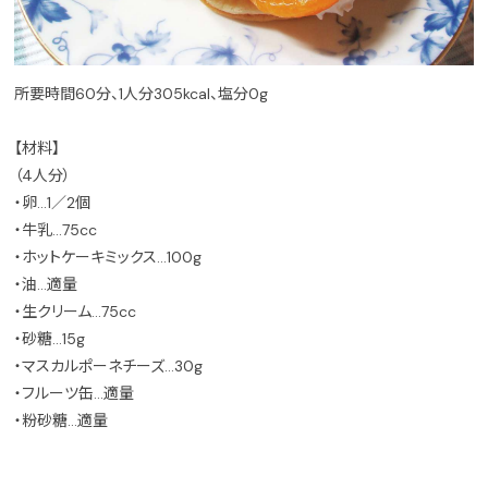
所要時間60分、1人分305kcal、塩分0g
【材料】
（4人分）
・卵…1／2個
・牛乳…75cc
・ホットケーキミックス…100g
・油…適量
・生クリーム…75cc
・砂糖…15g
・マスカルポーネチーズ…30g
・フルーツ缶…適量
・粉砂糖…適量