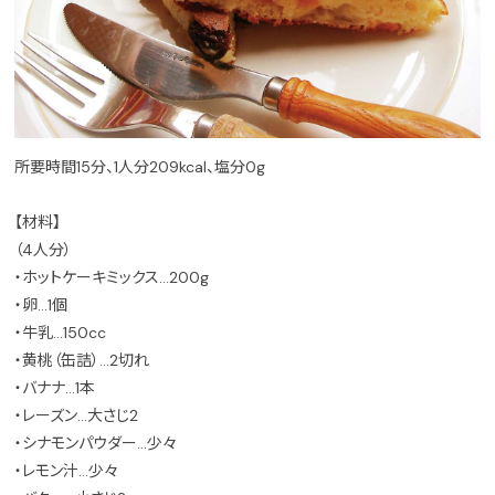
所要時間15分、1人分209kcal、塩分0g
【材料】
（4人分）
・ホットケーキミックス…200g
・卵…1個
・牛乳…150cc
・黄桃（缶詰）…2切れ
・バナナ…1本
・レーズン…大さじ2
・シナモンパウダー…少々
・レモン汁…少々