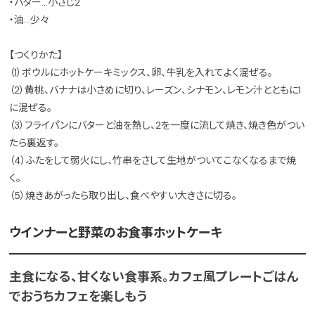
・バター…小さじ2
・油…少々
【つくりかた】
（1）ボウルにホットケーキミックス、卵、牛乳を入れてよく混ぜる。
（2）黄桃、バナナは小さめに切り、レーズン、シナモン、レモン汁とともに1
に混ぜる。
（3）フライパンにバターと油を熱し、2を一度に流して焼き、焼き色がつい
たら裏返す。
（4）ふたをして弱火にし、竹串をさして生地がついてこなくなるまで焼
く。
（5）焼きあがったら取り出し、食べやすい大きさに切る。
ウインナーと野菜のお食事ホットケーキ
主食になる、甘くない食事系。カフェ風プレートごはん
でおうちカフェを楽しもう