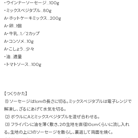
・ウインナーソーセージ…100g
・ミックスベジタブル…80g
A・ホットケーキミックス…200g
A・卵…1個
A・牛乳…1／2カップ
A・コンソメ…10g
A・こしょう…少々
・油…適量
・トマトソース…100g
【つくりかた】
（1）ソーセージは1cmの長さに切る。ミックスベジタブルは電子レンジで
解凍し、ざるにあげて水気を切る。
（2）ボウルにＡとミックスベジタブルを混ぜ合わせる。
（3）フライパンに油を薄く敷き、2の生地を直径10cmくらいに流し入れ
る。生地の上に1のソーセージを散らし、裏返して両面を焼く。