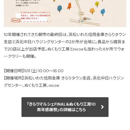
10年開催されてきた朝市の最終回は、浜松いわた信用金庫きらりタウン
支店と浜北中日ハウジングセンターの2か所が会場に。食品から雑貨ま
で20店以上が出店予定。ぬくもり工房とnicoeも加わった4か所でウォ
ークラリーも開催。
【開催日時】11/11（土）10:00～16:00
【開催場所】浜松いわた信用金庫 きらりタウン支店、浜北中日ハウジン
グセンター、ぬくもり工房、nicoe
「きらりマルシェFINAL＆ぬくもり工房10
周年感謝祭」の詳細はこちら