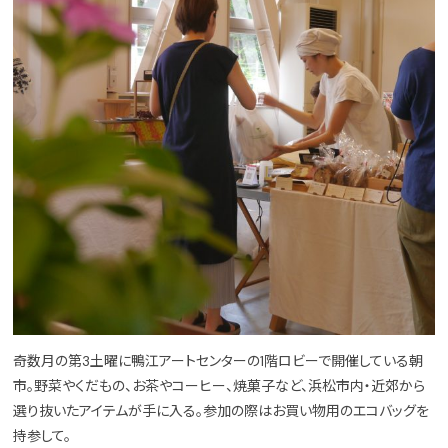
奇数月の第3土曜に鴨江アートセンターの1階ロビーで開催している朝
市。野菜やくだもの、お茶やコーヒー、焼菓子など、浜松市内・近郊から
選り抜いたアイテムが手に入る。参加の際はお買い物用のエコバッグを
持参して。