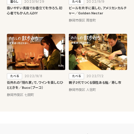
2023/9/29
2022/9/9
暮らし
たべる
扱いやすい真鍮でお香立てを作ろう。初
ビールを片手に楽しむ、アメリカンカルチ
心者でもかんたんDIY
ャー／Golden Nectar
静岡市葵区 両替町
2022/9/8
2022/7/2
たべる
たべる
街外れの「隠れ家」で、ワインを楽しむひ
親子2代でつくる個性ある鮨／寿し市
とときを／Buco（ブーコ）
静岡市葵区 人宿町
静岡市葵区 七間町