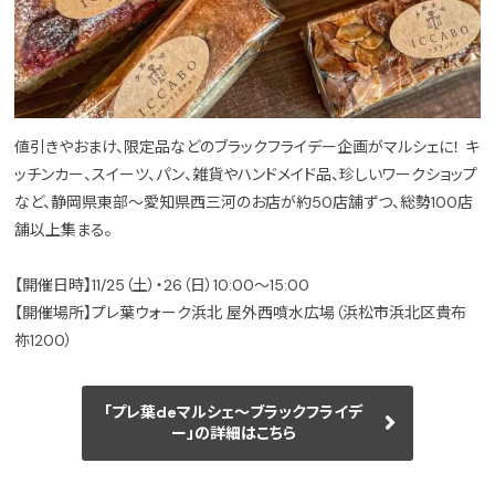
値引きやおまけ、限定品などのブラックフライデー企画がマルシェに！ キ
ッチンカー、スイーツ、パン、雑貨やハンドメイド品、珍しいワークショップ
など、静岡県東部～愛知県西三河のお店が約50店舗ずつ、総勢100店
舗以上集まる。
【開催日時】11/25（土）・26（日）10:00～15:00
【開催場所】プレ葉ウォーク浜北 屋外西噴水広場（浜松市浜北区貴布
祢1200）
「プレ葉deマルシェ～ブラックフライデ
ー」の詳細はこちら