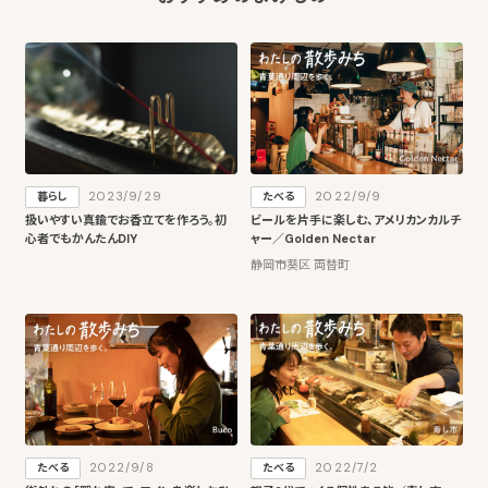
2023/9/29
2022/9/9
暮らし
たべる
扱いやすい真鍮でお香立てを作ろう。初
ビールを片手に楽しむ、アメリカンカルチ
心者でもかんたんDIY
ャー／Golden Nectar
静岡市葵区 両替町
2022/9/8
2022/7/2
たべる
たべる