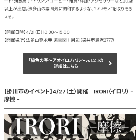
ード・焼き菓子・ドリンク・コーヒー・雑貨・洋服・アクセサリーなど20店
以上が出店。法多山の雰囲気に調和するような、“いいモノ”を取りそろ
える。
【開催日時】4/21（日）10:30〜15:00
【開催場所】法多山尊永寺 紫雲閣＋周辺（袋井市豊沢2777）
「緑色の春〜アオイロノハル〜vol.2 」の
詳細はこちら
【掛川市のイベント】4/27（土）開催｜IRORI（イロリ） -
摩擦 -