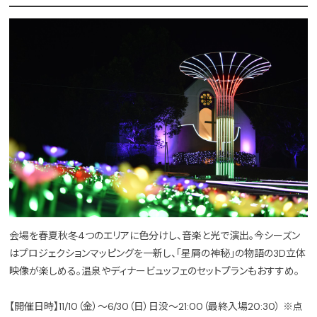
会場を春夏秋冬4つのエリアに色分けし、音楽と光で演出。今シーズン
はプロジェクションマッピングを一新し、「星屑の神秘」の物語の3D立体
映像が楽しめる。温泉やディナービュッフェのセットプランもおすすめ。
【開催日時】11/10（金）～6/30（日）日没～21:00（最終入場20:30） ※点