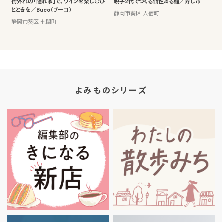
街外れの「隠れ家」で、ワインを楽しむひ
親子2代でつくる個性ある鮨／寿し市
とときを／Buco（ブーコ）
静岡市葵区 人宿町
静岡市葵区 七間町
よみものシリーズ