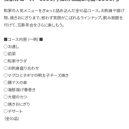
和家の人気メニューをぎゅっと詰め込んだ全10品コース。お刺身や揚げ
物、焼きおにぎりまで、思わず笑顔がこぼれるラインナップ。飲み放題を
付けて、忘新年会をさらに楽しもう。
■コース内容（一例）■
○お通し
○前菜
○和家サラダ
○お刺身盛り合わせ
○マグロとネギマの明太子チーズ焼き
○豚ナスの串
○海鮮揚げ春巻き
○大根のカツ
○焼きおにぎり
○デザート
（全10品）