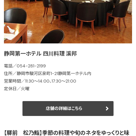
静岡第一ホテル 四川料理 溪邦
電話／054-281-2199
住所／静岡市駿河区泉町1-21静岡第一ホテル内
営業時間／11:30～14:00、17:30～21:00
定休日／火曜
店舗の詳細はこちら
【驛前 松乃鮨】季節の料理や旬のネタをゆっくりと味