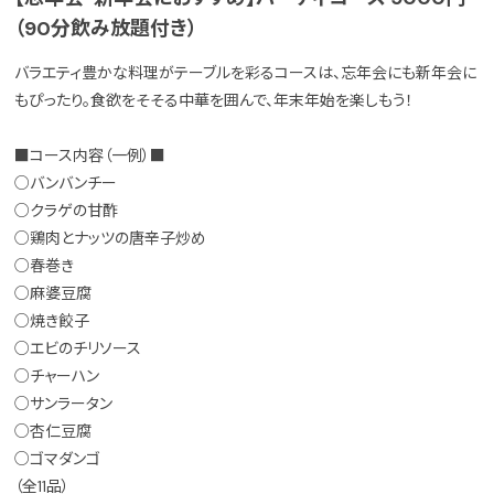
（90分飲み放題付き）
バラエティ豊かな料理がテーブルを彩るコースは、忘年会にも新年会に
もぴったり。食欲をそそる中華を囲んで、年末年始を楽しもう！
■コース内容（一例）■
○バンバンチー
○クラゲの甘酢
○鶏肉とナッツの唐辛子炒め
○春巻き
○麻婆豆腐
○焼き餃子
○エビのチリソース
○チャーハン
○サンラータン
○杏仁豆腐
○ゴマダンゴ
（全11品）