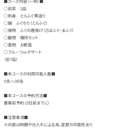
■コース内容（一例）■
○前菜 2品
○刺身 とらふぐ薄造り
○鍋 ふぐちり（とらふぐ）
○揚物 ふぐの唐揚げ（さばふぐ・まふぐ）
○飯物 雑炊セット
○香物 お新香
○フルーツorデザート
（全7品）
■本コースの利用可能人数■
5名～36名
■本コースの予約方法■
要事前予約（3日前までに）
■注意事項■
※内容は時期や仕入れによる為、変更の可能性あり