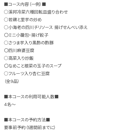
■コース内容（一例）■
○溪邦冷菜六種回転皿盛り合わせ
○若鶏と里芋の炒め
○小海老の四川チリソース 揚げせんべい添え
〇ミニ小籠包・揚げ餃子
○さつま芋入り黒酢の酢豚
〇四川麻婆豆腐
○高菜入り炒飯
〇なめこと根菜の玉子のスープ
○フルーツ入り杏仁豆腐
（全9品）
■本コースの利用可能人数■
4名～
■本コースの予約方法■
要事前予約（1週間前までに）