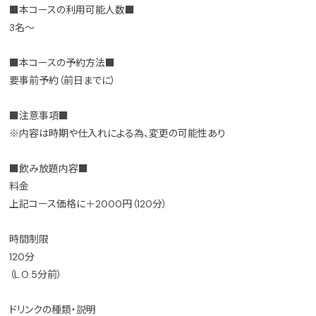
■本コースの利用可能人数■
3名～
■本コースの予約方法■
要事前予約（前日までに）
■注意事項■
※内容は時期や仕入れによる為、変更の可能性あり
■飲み放題内容■
料金
上記コース価格に＋2000円（120分）
時間制限
120分
（L.O.5分前）
ドリンクの種類・説明