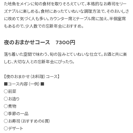
た地魚をメインに旬の食材を取りそろえていて、本格的なお寿司をリー
ズナブルに楽しめる。食材にあったていねいな調理方法で、そのおいしさ
に改めて気づく人も多い。カウンター席とテーブル席に加え、半個室席
もあるので、少人数での忘新年会におすすめ。
夜のおまかせコース 7300円
落ち着いた空間で味わう、旬の旨みとていねいな仕立て。お酒と共に楽
しむ、大切な人との忘新年会にぴったり。
【夜のおまかせ（お料理）コース】
■コース内容（一例）■
○前菜
○お造り
○煮物
○季節の一品
○お寿司（おすすめの6貫）
○デザート