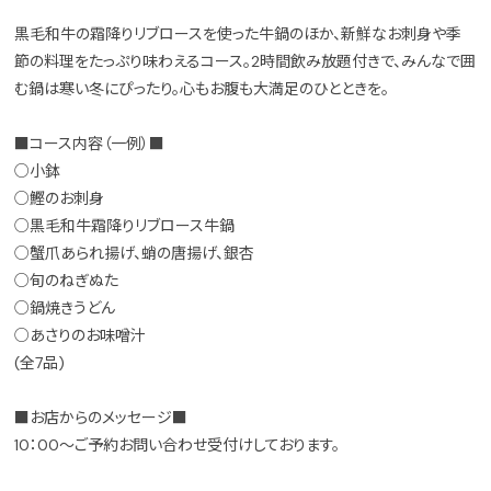
黒毛和牛の霜降りリブロースを使った牛鍋のほか、新鮮なお刺身や季
節の料理をたっぷり味わえるコース。2時間飲み放題付きで、みんなで囲
む鍋は寒い冬にぴったり。心もお腹も大満足のひとときを。
■コース内容（一例）■
○小鉢
○鰹のお刺身
○黒毛和牛霜降りリブロース牛鍋
○蟹爪あられ揚げ、蛸の唐揚げ、銀杏
○旬のねぎぬた
○鍋焼きうどん
○あさりのお味噌汁
(全7品)
■お店からのメッセージ■
10：00～ご予約お問い合わせ受付けしております。