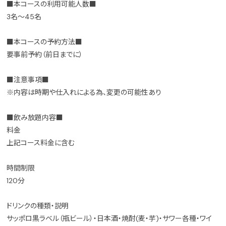
■本コースの利用可能人数■
3名～45名
■本コースの予約方法■
要事前予約（前日までに）
■注意事項■
※内容は時期や仕入れによる為、変更の可能性あり
■飲み放題内容■
料金
上記コース料金に含む
時間制限
120分
ドリンクの種類・説明
サッポロ黒ラベル（瓶ビール）・日本酒・焼酎(麦・芋)・サワー各種・ワイ