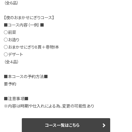
（全6品）
【夜のおまかせにぎりコース】
■コース内容（一例）■
○前菜
○お造り
○おまかせにぎり8貫＋巻物1本
○デザート
（全4品）
■本コースの予約方法■
要予約
■注意事項■
※内容は時期や仕入れによる為、変更の可能性あり
コース一覧はこちら