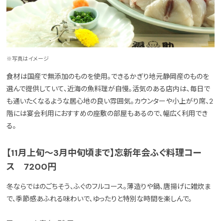
※写真はイメージ
食材は国産で無添加のものを使用。できるかぎり地元静岡産のものを
選んで提供していて、近海の魚料理が自慢。活気のある店内は、毎日で
も通いたくなるような居心地の良い雰囲気。カウンターや小上がり席、2
階には宴会利用におすすめの座敷の部屋もあるので、幅広く利用でき
る。
【11月上旬～3月中旬頃まで】忘新年会ふぐ料理コー
ス 7200円
冬ならではのごちそう、ふぐのフルコース。薄造りや鍋、唐揚げに雑炊ま
で、季節感あふれる味わいで、ゆったりと特別な時間を楽しんで。