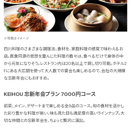
※写真はイメージ
四川料理のさまざまな調理法、食材を、家庭料理の感覚で味わえるお
店。医食同源の思想を重んじた料理の数々は、食べるだけで身体の中
から元気になりそう。レストラン内は20名以上で貸し切り可能。ホテル2
Fにある大広間を使って大人数での宴会も楽しめるので、会社の大規模
な忘新年会にもおすすめ。
KEIHOU 忘新年会プラン 7000円コース
前菜、メイン、デザートまで楽しめる全9品のコース。旬の食材を活かし
た彩り豊かな料理が揃い、味も見た目も満足度の高いラインナップ。大
切な仲間との忘新年会を、ちょっと贅沢に演出。