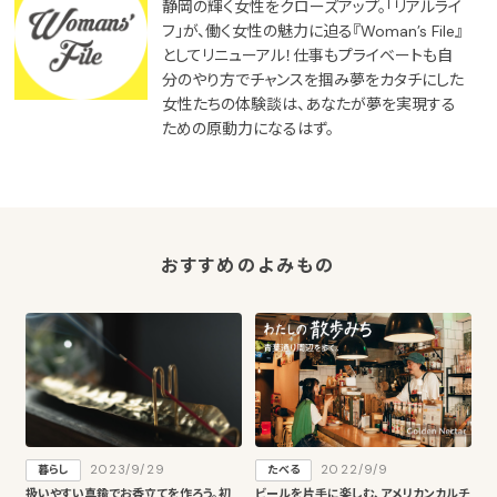
静岡の輝く女性をクローズアップ。「リアルライ
フ」が、働く女性の魅力に迫る『Woman’s File』
としてリニューアル！仕事もプライベートも自
分のやり方でチャンスを掴み夢をカタチにした
女性たちの体験談は、あなたが夢を実現する
ための原動力になるはず。
おすすめのよみもの
2023/9/29
2022/9/9
暮らし
たべる
扱いやすい真鍮でお香立てを作ろう。初
ビールを片手に楽しむ、アメリカンカルチ