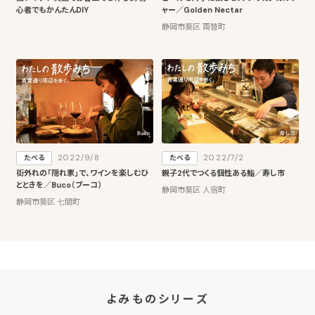
心者でもかんたんDIY
ャー／Golden Nectar
静岡市葵区 両替町
2022/9/8
2022/7/2
たべる
たべる
街外れの「隠れ家」で、ワインを楽しむひ
親子2代でつくる個性ある鮨／寿し市
とときを／Buco（ブーコ）
静岡市葵区 人宿町
静岡市葵区 七間町
よみものシリーズ