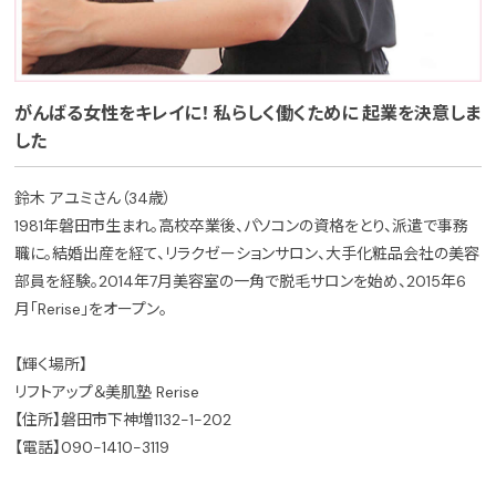
がんばる女性をキレイに！ 私らしく働くために 起業を決意しま
した
鈴木 アユミさん（34歳）
1981年磐田市生まれ。高校卒業後、パソコンの資格をとり、派遣で事務
職に。結婚出産を経て、リラクゼーションサロン、大手化粧品会社の美容
部員を経験。2014年7月美容室の一角で脱毛サロンを始め、2015年6
月「Rerise」をオープン。
【輝く場所】
リフトアップ＆美肌塾 Rerise
【住所】磐田市下神増1132-1-202
【電話】090-1410-3119