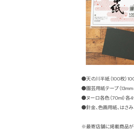
●天の川半紙（100枚）10
●園芸用紙テープ（13mm×
●ヌーロ各色（70ml）各4
●針金、色画用紙、はさみ
※最寄店舗に掲載商品が