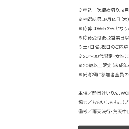
※申込一次締め切り…9月
※抽選結果…9月14日（
※応募はWebのみとなり
※応募受付後、2営業日以
※土・日曜、祝日のご応
※20〜30代限定・女性
※20歳以上限定（未成年
※備考欄に参加者全員の
主催／静岡けいりん、WO
協力／おおいしももこ（プラバ
備考／雨天決行・荒天中