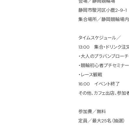
会場／静岡競輪場
静岡市駿河区小鹿2-9-1
集合場所／静岡競輪場内「Be
タイムスケジュール／
13:00 集合・ドリンク注
・大人のプラバンブローチ
・競輪初心者プチセミナ
・レース観戦
16:00 イベント終了
その他、カフェ出店、参加
参加費／無料
定員／最大25名（抽選）