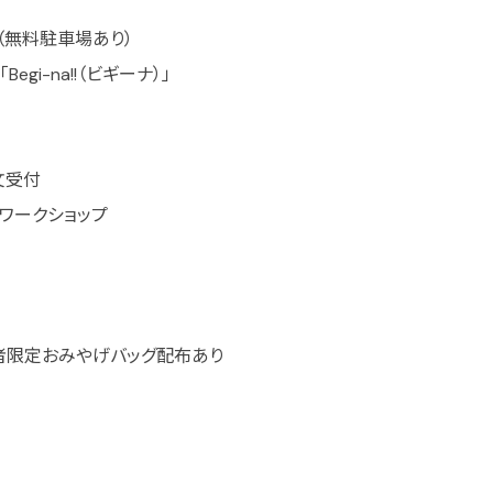
 （無料駐車場あり）
gi-na!!（ビギーナ）」
文受付
ワークショップ
ー
者限定おみやげバッグ配布あり