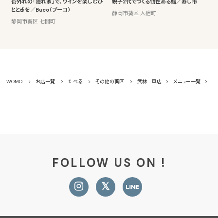
街外れの「隠れ家」で、ワインを楽しむひ
親子2代でつくる個性ある鮨／寿し市
とときを／Buco（ブーコ）
静岡市葵区 人宿町
静岡市葵区 七間町
WOMO
お店一覧
たべる
その他の葵区
武林 車店
メニュー一覧
白
FOLLOW US ON !