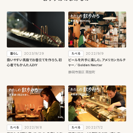
2023/9/29
2022/9/9
暮らし
たべる
扱いやすい真鍮でお香立てを作ろう。初
ビールを片手に楽しむ、アメリカンカルチ
心者でもかんたんDIY
ャー／Golden Nectar
静岡市葵区 両替町
2022/9/8
2022/7/2
たべる
たべる