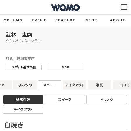
COLUMN
EVENT
FEATURE
SPOT
ABOUT
武林 車店
タケバヤシ クルマテン
和食
静岡市葵区
スポット基本情報
MAP
OP
よみもの
メニュー
テイクアウト
写真
口コミ
通常料理
スイーツ
ドリンク
テイクアウト
白焼き