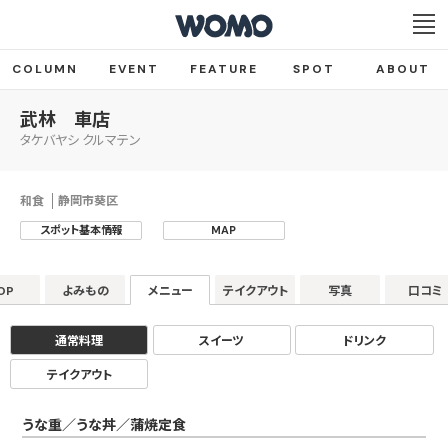
COLUMN
EVENT
FEATURE
SPOT
ABOUT
武林 車店
タケバヤシ クルマテン
和食
静岡市葵区
スポット基本情報
MAP
OP
よみもの
メニュー
テイクアウト
写真
口コミ
通常料理
スイーツ
ドリンク
テイクアウト
うな重／うな丼／蒲焼定食