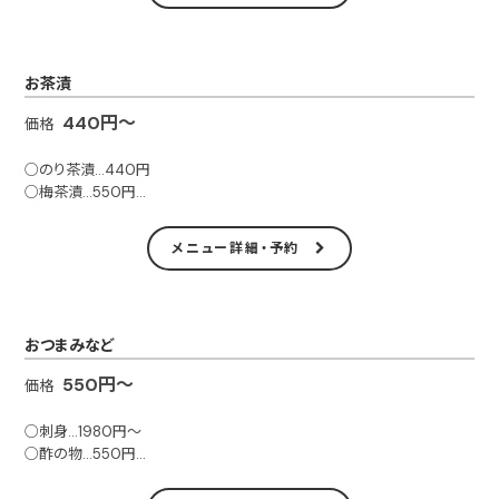
お茶漬
440円～
価格
○のり茶漬…440円
○梅茶漬…550円
○鮭茶漬…550円
メニュー詳細・予約
おつまみなど
550円～
価格
○刺身…1980円～
○酢の物…550円
○山掛…880円
○月見…660円