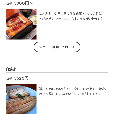
3300円～
価格
ふわふわでとろけるような食感と、タレの香ばしさ
とが絶妙にマッチする武林のうな重。小骨も気に
ならないので、苦手な人にもぜひ食べてみてほし
い
〇うな重（特上）…5280円
○うな重（上）…3850円
メニュー詳細・予約
○うな重（中）…3300円
○うな丼（特上）…5280円
○うな丼（上）…3850円
白焼き
〇うな丼（中）…3300円
3520円
価格
○白焼定食…3850円
○棚重…6600円
鰻本来の味わいがダイレクトに味わえる白焼き。
わさび醤油や岩塩でいただくのがおすすめ。
〇蒲焼定食（特上）…5280円
○蒲焼定食（上）…3850円
○蒲焼定食（中）…3300円