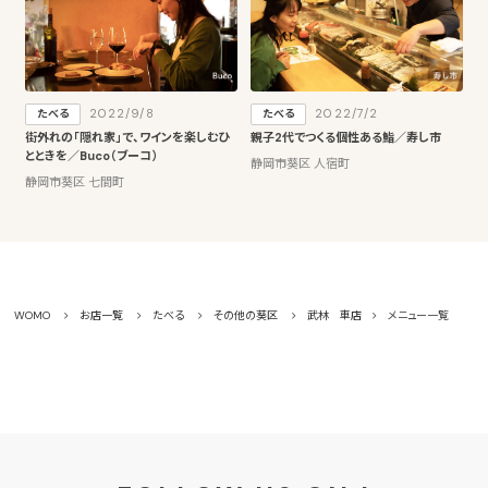
2022/9/8
2022/7/2
たべる
たべる
街外れの「隠れ家」で、ワインを楽しむひ
親子2代でつくる個性ある鮨／寿し市
とときを／Buco（ブーコ）
静岡市葵区 人宿町
静岡市葵区 七間町
WOMO
お店一覧
たべる
その他の葵区
武林 車店
メニュー一覧