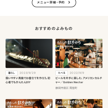
メニュー詳細・予約
○生野菜…550円
○焼き鳥（タレ・塩）…660円
○鳥唐揚げ…880円
○鳥の酒蒸し…880円
おすすめのよみもの
○イカ焼（タレ・塩）…1100円
○茶わん蒸し…880円
2023/9/29
2022/9/9
暮らし
たべる
扱いやすい真鍮でお香立てを作ろう。初
ビールを片手に楽しむ、アメリカンカルチ
心者でもかんたんDIY
ャー／Golden Nectar
静岡市葵区 両替町