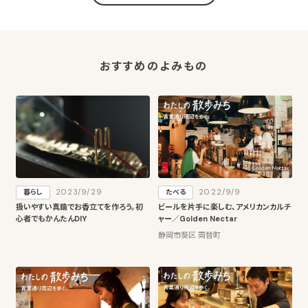
おすすめのよみもの
2023/9/29
2022/9/9
暮らし
たべる
扱いやすい真鍮でお香立てを作ろう。初
ビールを片手に楽しむ、アメリカンカルチ
心者でもかんたんDIY
ャー／Golden Nectar
静岡市葵区 両替町