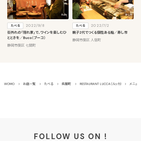
2022/9/8
2022/7/2
たべる
たべる
街外れの「隠れ家」で、ワインを楽しむひ
親子2代でつくる個性ある鮨／寿し市
とときを／Buco（ブーコ）
静岡市葵区 人宿町
静岡市葵区 七間町
WOMO
お店一覧
たべる
呉服町
RESTAURANT LUCCA（ルッカ）
メニュ
FOLLOW US ON !