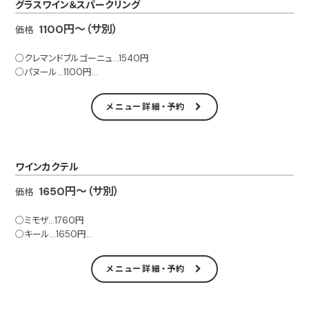
グラスワイン＆スパークリング
1100円～（サ別）
価格
○クレマンドブルゴーニュ…1540円
○パヌール…1100円
○シャブリ…1760円
○ゲヴェルツトラミネール…1210円
メニュー詳細・予約
○バビッチ…1320円
○アマンカヤ…1320円
○マッキオーレ…1760円
ワインカクテル
※サービス料（5％）別
1650円～（サ別）
価格
○ミモザ…1760円
○キール…1650円
○キールロワイヤル…1760円
○ベリーニ…1760円
メニュー詳細・予約
○ワインクーラー…1760円
※サービス料（5％）別