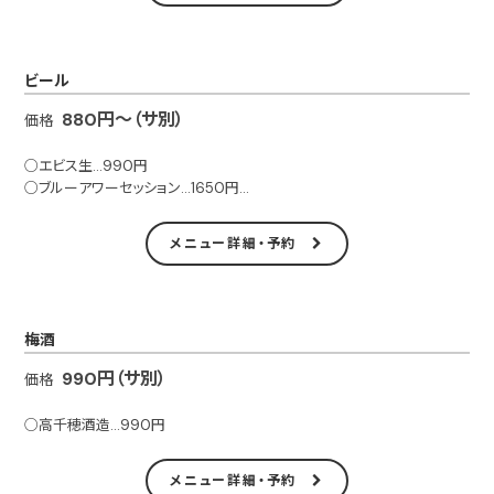
○マルガリータ…1650円
○カンパリソーダ…990円
○カンパリオレンジorグレープフルーツ…1650円
ビール
○ピーチオレンジ…1650円
○ライチグレープ…1650円
880円～（サ別）
価格
○青りんごグレープ…1650円
○カルーアミルク…1100円
○エビス生…990円
○バナナミルク…1100円
○ブルーアワーセッション…1650円
○シーブリーズ…1320円
○シメイ・ブルー…1650円
○パッションフルーツ…1650円
○ニュートン りんごのBeer…1650円
メニュー詳細・予約
○ノンアルコールBeer…880円
※サービス料（5％）別
※サービス料（5％）別
梅酒
990円（サ別）
価格
○高千穂酒造…990円
メニュー詳細・予約