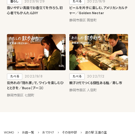
2023/9/29
2022/9/9
暮らし
たべる
扱いやすい真鍮でお香立てを作ろう。初
ビールを片手に楽しむ、アメリカンカルチ
心者でもかんたんDIY
ャー／Golden Nectar
静岡市葵区 両替町
2022/9/8
2022/7/2
たべる
たべる
街外れの「隠れ家」で、ワインを楽しむひ
親子2代でつくる個性ある鮨／寿し市
とときを／Buco（ブーコ）
静岡市葵区 人宿町
静岡市葵区 七間町
WOMO
お店一覧
おでかけ
その他中部
道の駅 玉露の里