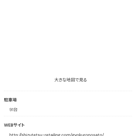
大きな地図で見る
駐車場
91台
WEBサイト
http://shizutetsu-retailing.com/gyokuronosato/