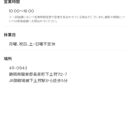
営業時間
10:00～16:00
※一部店舗において営業時間変更や営業を見合わせている場合がございます。最新の情報につ
いては直接店舗へお問合わせください。
休業日
月曜、祝日、土・日曜不定休
場所
411-0943
静岡県駿東郡長泉町下土狩712-7
JR御殿場線下土狩駅から徒歩5分