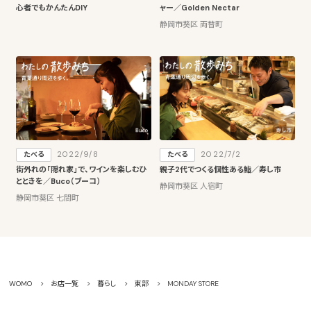
心者でもかんたんDIY
ャー／Golden Nectar
静岡市葵区 両替町
2022/9/8
2022/7/2
たべる
たべる
街外れの「隠れ家」で、ワインを楽しむひ
親子2代でつくる個性ある鮨／寿し市
とときを／Buco（ブーコ）
静岡市葵区 人宿町
静岡市葵区 七間町
WOMO
お店一覧
暮らし
東部
MONDAY STORE