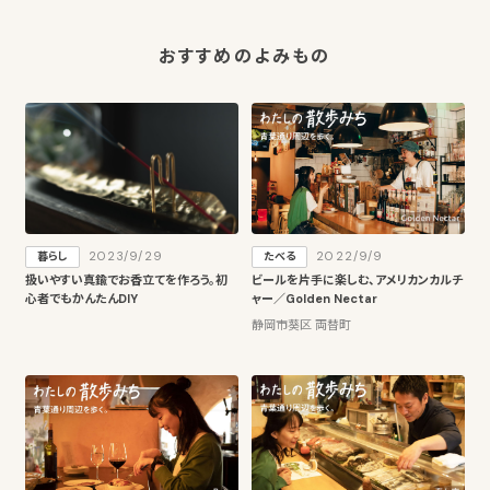
おすすめのよみもの
2023/9/29
2022/9/9
暮らし
たべる
扱いやすい真鍮でお香立てを作ろう。初
ビールを片手に楽しむ、アメリカンカルチ
心者でもかんたんDIY
ャー／Golden Nectar
静岡市葵区 両替町