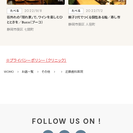
2022/9/8
2022/7/2
たべる
たべる
街外れの「隠れ家」で、ワインを楽しむひ
親子2代でつくる個性ある鮨／寿し市
とときを／Buco（ブーコ）
静岡市葵区 人宿町
静岡市葵区 七間町
※プライバシーポリシー（クリニック）
WOMO
お店一覧
その他
近藤歯科医院
FOLLOW US ON !