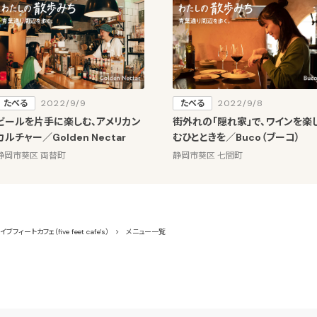
たべる
2022/9/9
たべる
2022/9/8
ビールを片手に楽しむ、アメリカン
街外れの「隠れ家」で、ワインを楽
カルチャー／Golden Nectar
むひとときを／Buco（ブーコ）
静岡市葵区 両替町
静岡市葵区 七間町
イブフィートカフェ（five feet cafe's）
メニュー一覧