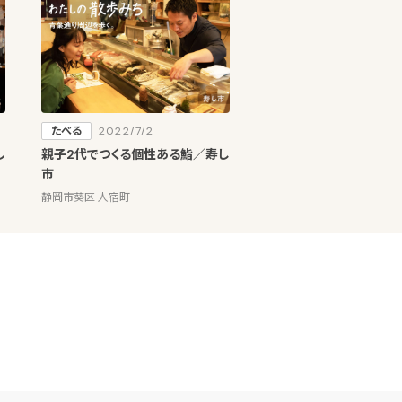
たべる
2022/7/2
し
親子2代でつくる個性ある鮨／寿し
市
静岡市葵区 人宿町