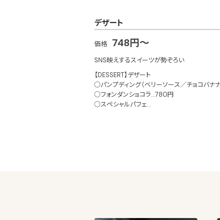
デザート
748円～
価格
SNS映えするスイーツが勢ぞろい
【DESSERT】デザート
○パンプディング（ベリーソース／チョコバナナ
○フォンダンショコラ…780円
○スペシャルパフェ
・トリプルチョコバナナ…700円
・旬のフルーツヨーグルト…700円
・抹茶あずき…680円
※価格はすべて税別
ケーキ 440円
ケーキセット 640円