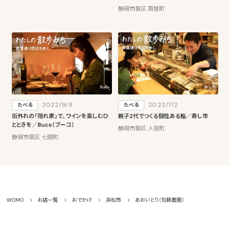
静岡市葵区 両替町
2022/9/8
2022/7/2
たべる
たべる
街外れの「隠れ家」で、ワインを楽しむひ
親子2代でつくる個性ある鮨／寿し市
とときを／Buco（ブーコ）
静岡市葵区 人宿町
静岡市葵区 七間町
WOMO
お店一覧
おでかけ
浜松市
あおいとり（佐藤農園）