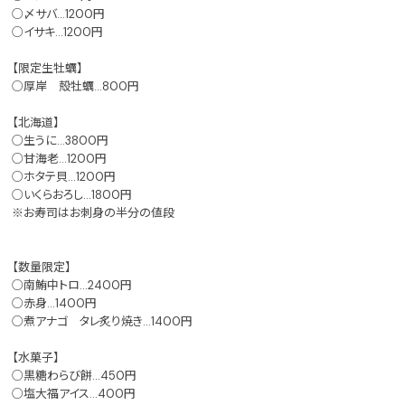
○〆サバ…1200円
○イサキ…1200円
【限定生牡蠣】
○厚岸 殻牡蠣…800円
【北海道】
○生うに…3800円
○甘海老…1200円
○ホタテ貝…1200円
○いくらおろし…1800円
※お寿司はお刺身の半分の値段
【数量限定】
○南鮪中トロ…2400円
○赤身…1400円
○煮アナゴ タレ炙り焼き…1400円
【水菓子】
○黒糖わらび餅…450円
○塩大福アイス…400円