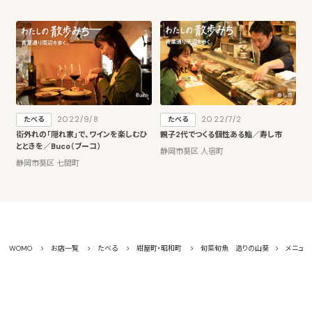
2022/9/8
2022/7/2
たべる
たべる
街外れの「隠れ家」で、ワインを楽しむひ
親子2代でつくる個性ある鮨／寿し市
とときを／Buco（ブーコ）
静岡市葵区 人宿町
静岡市葵区 七間町
WOMO
お店一覧
たべる
紺屋町・昭和町
旬菜旬魚 造りの山葵
メニュー