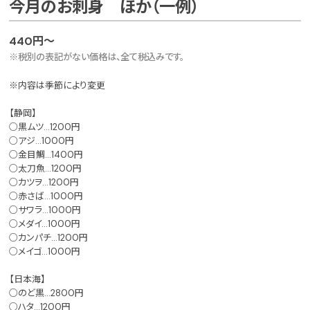
今月のお刺身 ほか（一例）
440円～
※税別の表記がない価格は、全て税込みです。
※内容は季節により変更
【静岡】
○黒ムツ…1200円
○アジ…1000円
○金目鯛…1400円
○太刀魚…1200円
○カツヲ…1200円
○赤さば…1000円
○サワラ…1000円
○メダイ…1000円
○カンパチ…1200円
○メイゴ…1000円
【日本海】
○のど黒…2800円
○ハタ…1200円