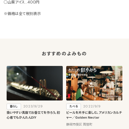
○山葵アイス…400円
※価格は全て税別表示
おすすめのよみもの
2023/9/29
2022/9/9
暮らし
たべる
扱いやすい真鍮でお香立てを作ろう。初
ビールを片手に楽しむ、アメリカンカルチ
心者でもかんたんDIY
ャー／Golden Nectar
静岡市葵区 両替町