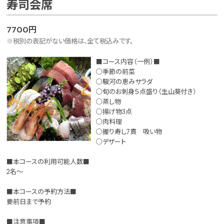
寿司会席
7700円
※税別の表記がない価格は、全て税込みです。
■コース内容（一例）■
○季節の前菜
○駿河の恵みサラダ
○旬のお刺身５点盛り（生山葵付き）
○蒸し物
○揚げ物3点
○肉料理
○握り寿し7貫 吸い物
○デザート
■本コースの利用可能人数■
2名～
■本コースの予約方法■
要前日まで予約
■注意事項■