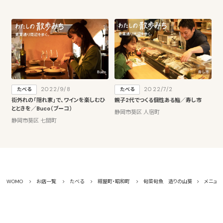
2022/9/8
2022/7/2
たべる
たべる
街外れの「隠れ家」で、ワインを楽しむひ
親子2代でつくる個性ある鮨／寿し市
とときを／Buco（ブーコ）
静岡市葵区 人宿町
静岡市葵区 七間町
WOMO
お店一覧
たべる
紺屋町・昭和町
旬菜旬魚 造りの山葵
メニュー