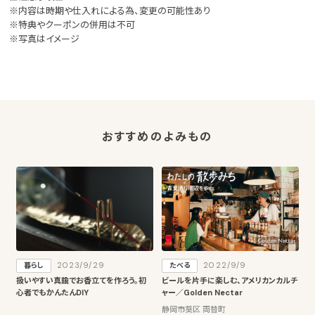
※内容は時期や仕入れによる為、変更の可能性あり
※特典やクーポンの併用は不可
※写真はイメージ
おすすめのよみもの
2023/9/29
2022/9/9
暮らし
たべる
扱いやすい真鍮でお香立てを作ろう。初
ビールを片手に楽しむ、アメリカンカルチ
心者でもかんたんDIY
ャー／Golden Nectar
静岡市葵区 両替町