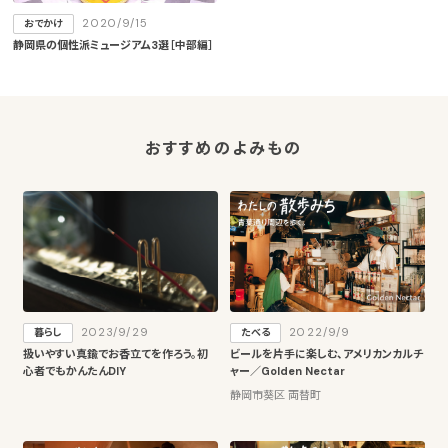
2020/9/15
おでかけ
静岡県の個性派ミュージアム3選［中部編］
おすすめのよみもの
2023/9/29
2022/9/9
暮らし
たべる
扱いやすい真鍮でお香立てを作ろう。初
ビールを片手に楽しむ、アメリカンカルチ
心者でもかんたんDIY
ャー／Golden Nectar
静岡市葵区 両替町