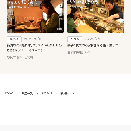
2022/9/8
2022/7/2
たべる
たべる
街外れの「隠れ家」で、ワインを楽しむひ
親子2代でつくる個性ある鮨／寿し市
とときを／Buco（ブーコ）
静岡市葵区 人宿町
静岡市葵区 七間町
WOMO
お店一覧
おでかけ
駿河区