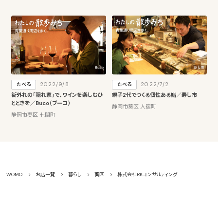
2022/9/8
2022/7/2
たべる
たべる
街外れの「隠れ家」で、ワインを楽しむひ
親子2代でつくる個性ある鮨／寿し市
とときを／Buco（ブーコ）
静岡市葵区 人宿町
静岡市葵区 七間町
WOMO
お店一覧
暮らし
葵区
株式会社RKコンサルティング