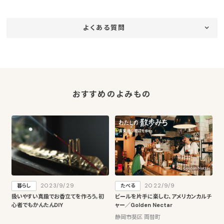
よくある質問
おすすめのよみもの
2023/9/29
2022/9/9
暮らし
たべる
扱いやすい真鍮でお香立てを作ろう。初
ビールを片手に楽しむ、アメリカンカルチ
心者でもかんたんDIY
ャー／Golden Nectar
静岡市葵区 両替町