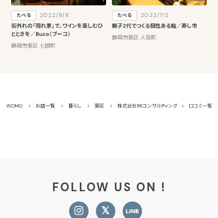
2022/9/8
2022/7/2
たべる
たべる
街外れの「隠れ家」で、ワインを楽しむひ
親子2代でつくる個性ある鮨／寿し市
とときを／Buco（ブーコ）
静岡市葵区 人宿町
静岡市葵区 七間町
WOMO
お店一覧
暮らし
葵区
株式会社RKコンサルティング
口コミ一覧
FOLLOW US ON !