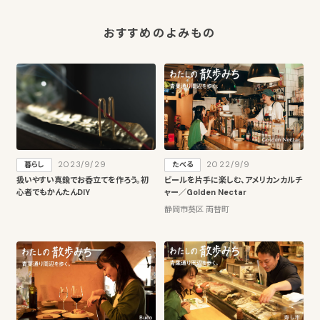
おすすめのよみもの
2023/9/29
2022/9/9
暮らし
たべる
扱いやすい真鍮でお香立てを作ろう。初
ビールを片手に楽しむ、アメリカンカルチ
心者でもかんたんDIY
ャー／Golden Nectar
静岡市葵区 両替町