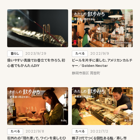
2023/9/29
2022/9/9
暮らし
たべる
扱いやすい真鍮でお香立てを作ろう。初
ビールを片手に楽しむ、アメリカンカルチ
心者でもかんたんDIY
ャー／Golden Nectar
静岡市葵区 両替町
2022/9/8
2022/7/2
たべる
たべる
街外れの「隠れ家」で、ワインを楽しむひ
親子2代でつくる個性ある鮨／寿し市