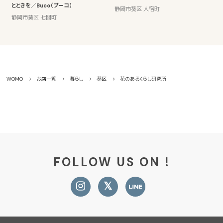
とときを／Buco（ブーコ）
静岡市葵区 人宿町
静岡市葵区 七間町
WOMO
お店一覧
暮らし
葵区
花のあるくらし研究所
FOLLOW US ON !