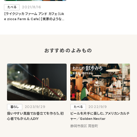
2021/8/16
たべる
【ライクジッカ ファーム アンド カフェ（Lik
e zicca Farm & Cafe）】実家のような居
心地のよい場所を目指すカフェが2021/4/
4（日）に焼津にオープン
おすすめのよみもの
2023/9/29
2022/9/9
暮らし
たべる
扱いやすい真鍮でお香立てを作ろう。初
ビールを片手に楽しむ、アメリカンカルチ
心者でもかんたんDIY
ャー／Golden Nectar
静岡市葵区 両替町