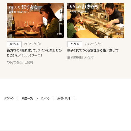
2022/9/8
2022/7/2
たべる
たべる
街外れの「隠れ家」で、ワインを楽しむひ
親子2代でつくる個性ある鮨／寿し市
とときを／Buco（ブーコ）
静岡市葵区 人宿町
静岡市葵区 七間町
WOMO
お店一覧
たべる
藤枝・焼津