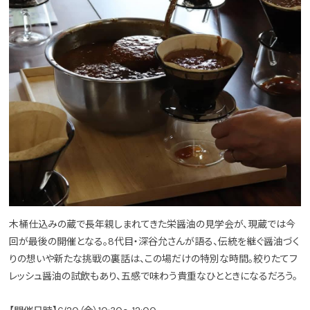
木桶仕込みの蔵で長年親しまれてきた栄醤油の見学会が、現蔵では今
回が最後の開催となる。8代目・深谷允さんが語る、伝統を継ぐ醤油づく
りの想いや新たな挑戦の裏話は、この場だけの特別な時間。絞りたてフ
レッシュ醤油の試飲もあり、五感で味わう貴重なひとときになるだろう。