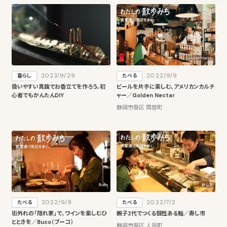
2023/9/29
2022/9/9
暮らし
たべる
扱いやすい真鍮でお香立てを作ろう。初
ビールを片手に楽しむ、アメリカンカルチ
心者でもかんたんDIY
ャー／Golden Nectar
静岡市葵区 両替町
2022/9/8
2022/7/2
たべる
たべる
街外れの「隠れ家」で、ワインを楽しむひ
親子2代でつくる個性ある鮨／寿し市
とときを／Buco（ブーコ）
静岡市葵区 人宿町