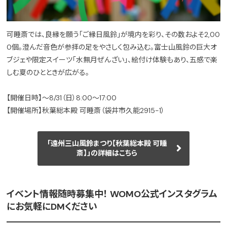
可睡斎では、良縁を願う「ご縁日風鈴」が境内を彩り、その数およそ2,00
0個。澄んだ音色が参拝の足をやさしく包み込む。富士山風鈴の巨大オ
ブジェや限定スイーツ「水無月ぜんざい」、絵付け体験もあり、五感で楽
しむ夏のひとときが広がる。
【開催日時】〜8/31（日）8:00〜17:00
【開催場所】秋葉総本殿 可睡斎（袋井市久能2915-1）
「遠州三山風鈴まつり【秋葉総本殿 可睡
斎】」の詳細はこちら
イベント情報随時募集中！ WOMO公式インスタグラム
にお気軽にDMください