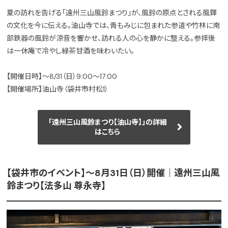
夏の訪れを告げる「遠州三山風鈴まつり」が、風鈴の原点とされる風鐸
の文化を今に伝える。油山寺では、青もみじに包まれた参道や竹林に南
部鉄器の風鈴が涼音を響かせ、訪れる人の心を静かに整える。参拝後
は一休庵で冷やし緑茶甘酒を味わいたい。
【開催日時】〜8/31（日）9:00〜17:00
【開催場所】油山寺（袋井市村松1）
「遠州三山風鈴まつり【油山寺】」の詳細
はこちら
【袋井市のイベント】〜8月31日（日）開催｜遠州三山風
鈴まつり【法多山 尊永寺】