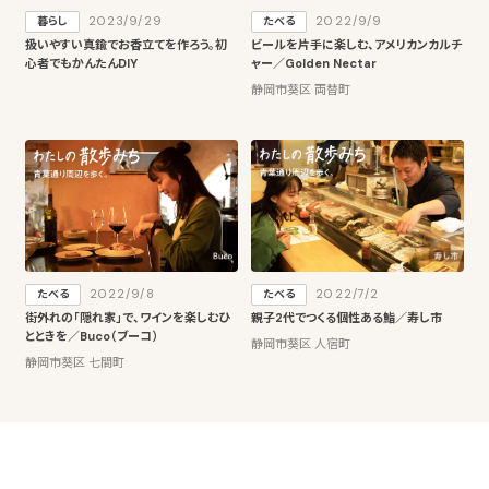
2023/9/29
2022/9/9
暮らし
たべる
扱いやすい真鍮でお香立てを作ろう。初
ビールを片手に楽しむ、アメリカンカルチ
心者でもかんたんDIY
ャー／Golden Nectar
静岡市葵区 両替町
2022/9/8
2022/7/2
たべる
たべる
街外れの「隠れ家」で、ワインを楽しむひ
親子2代でつくる個性ある鮨／寿し市
とときを／Buco（ブーコ）
静岡市葵区 人宿町
静岡市葵区 七間町