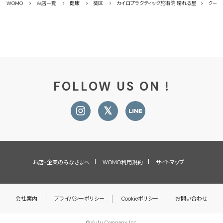
WOMO
お店一覧
健康
葵区
カイロプラクティック施術院 晴れる屋
クーポ
FOLLOW US ON !
お店・企業のみなさまへ
WOMO利用規約
サイトマップ
会社案内
プライバシーポリシー
Cookieポリシー
お問い合わせ
© Kufu Company Inc.