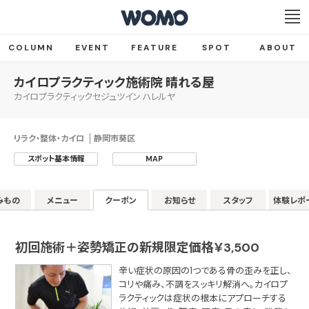
COLUMN
EVENT
FEATURE
SPOT
ABOUT
カイロプラクティック施術院 晴れる屋
カイロプラクティックセジュツイン ハレルヤ
リラク・整体・カイロ
静岡市葵区
スポット基本情報
MAP
みもの
メニュー
クーポン
お知らせ
スタッフ
体験レポ
初回施術＋姿勢矯正の新規限定価格￥3,500
辛い症状の原因の1つである骨の歪みを正し、
コリや痛み、不調をスッキリ解消へ。カイロプ
ラクティックは症状の根本にアプローチする