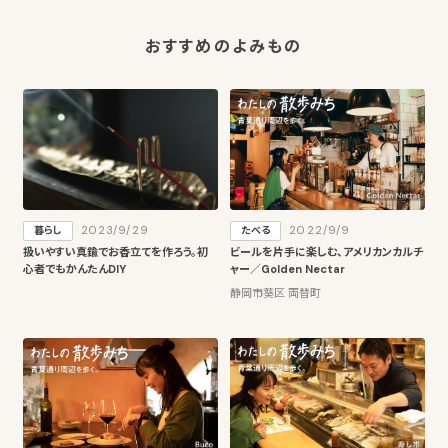
おすすめのよみもの
2023/9/29
2022/9/9
暮らし
たべる
扱いやすい真鍮でお香立てを作ろう。初
ビールを片手に楽しむ、アメリカンカルチ
心者でもかんたんDIY
ャー／Golden Nectar
静岡市葵区 両替町