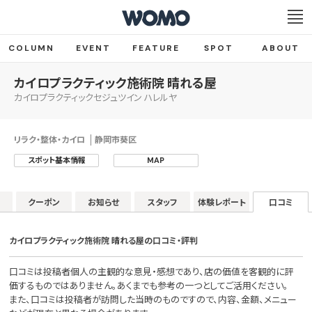
COLUMN
EVENT
FEATURE
SPOT
ABOUT
カイロプラクティック施術院 晴れる屋
カイロプラクティックセジュツイン ハレルヤ
リラク・整体・カイロ
静岡市葵区
スポット基本情報
MAP
ー
クーポン
お知らせ
スタッフ
体験レポート
口コミ
カイロプラクティック施術院 晴れる屋の口コミ・評判
口コミは投稿者個人の主観的な意見・感想であり、店の価値を客観的に評
価するものではありません。あくまでも参考の一つとしてご活用ください。
また、口コミは投稿者が訪問した当時のものですので、内容、金額、メニュー