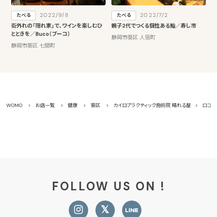
2022/9/8
2022/7/2
たべる
たべる
街外れの「隠れ家」で、ワインを楽しむひ
親子2代でつくる個性ある鮨／寿し市
とときを／Buco（ブーコ）
静岡市葵区 人宿町
静岡市葵区 七間町
WOMO
お店一覧
健康
葵区
カイロプラクティック施術院 晴れる屋
口コミ
FOLLOW US ON !