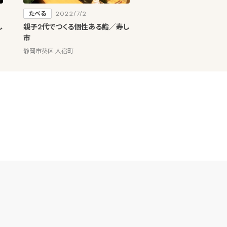
たべる
2022/7/2
し
親子2代でつくる個性ある鮨／寿し
市
静岡市葵区 人宿町