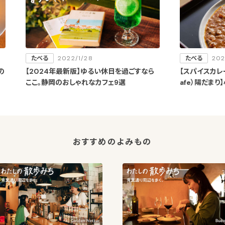
たべる
2022/1/28
たべる
202
の
【2024年最新版】ゆるい休日を過ごすなら
【スパイスカレー＆
ここ。静岡のおしゃれなカフェ9選
afe）陽だま
を提供するオク
（木）にオープ
おすすめのよみもの