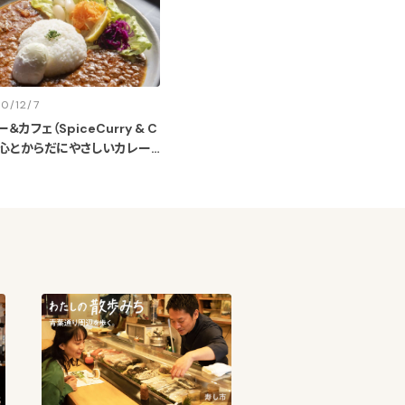
0/12/7
カフェ（SpiceCurry & C
り】心とからだにやさしいカレー
シズの古民家カフェが9/10
ン