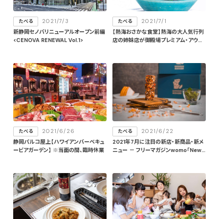
2021/7/3
2021/7/1
たべる
たべる
新静岡セノバリニューアルオープン前編
【熱海おさかな食堂】熱海の大人気行列
<CENOVA RENEWAL Vol.1>
店の姉妹店が御殿場プレミアム・アウト
レットにオープン！
2021/6/26
2021/6/22
たべる
たべる
静岡パルコ屋上【ハワイアンバーベキュ
2021年7月に注目の新店・新商品・新メ
ービアガーデン】 ※当面の間、臨時休業
ニュー － フリーマガジンwomo「New
STANDARD」より