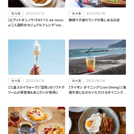
2021/6/21
2021/6/16
たべる
たべる
【ピアットダニノサ（PIATTO da ninos
静岡で子連れランチが楽しめるお店
a）】人宿町のカジュアルフレンチ「ninos
a」がイタリアンとフレンチを融合した姉
妹店を2021/4/26（月）に静岡市葵区新
通にオープン
2021/6/15
2021/6/14
たべる
たべる
【三島スカイウォーク】「空色」のソフトク
【ライオン ダイニング（Lion Dining）】海
リームが新登場＆あじさいが見頃に
風を感じながらいただけるダイニングカ
フェが2021/3/12（金）に用宗にオープ
ン