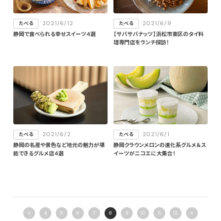
2021/6/12
2021/6/9
たべる
たべる
静岡で食べられる幸せスイーツ4選
【サバサバナッツ】浜松市東区のタイ料
理専門店をランチ探訪！
2021/6/2
2021/6/1
たべる
たべる
静岡の名産や景色など地元の魅力が堪
静岡クラウンメロンの進化系グルメ＆ス
能できるグルメ店4選
イーツがニコエに大集合！
4
5
6
7
8
9
10
11
12